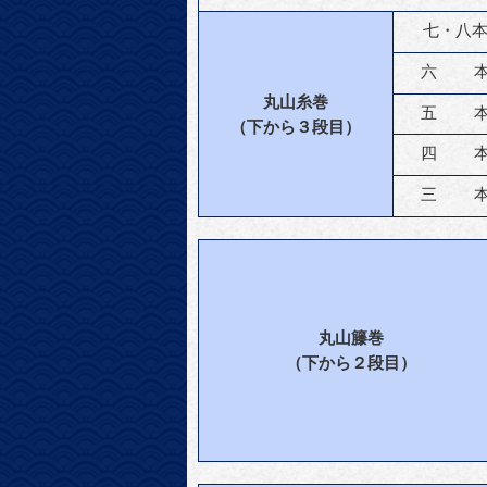
七・八
六 本
丸山糸巻
五 本
（下から３段目）
四 本
三 本
丸山籐巻
（下から２段目）