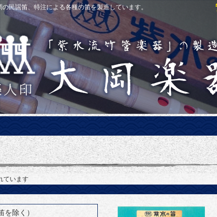
洋調の民謡笛、特注による各種の笛を製造しています。
れています
笛を除く）