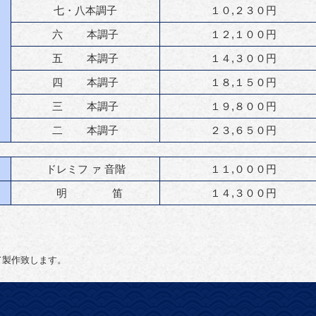
七・八本調子
１０,２３０円
六 本調子
１２,１００円
五 本調子
１４,３００円
四 本調子
１８,１５０円
三 本調子
１９,８００円
二 本調子
２３,６５０円
ドレミフ ァ 音階
１１,０００円
明 笛
１４,３００円
作致します。