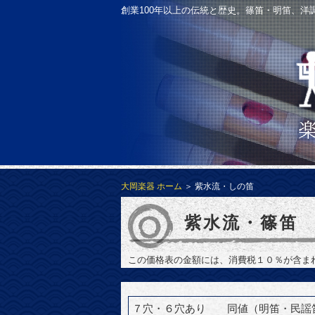
創業100年以上の伝統と歴史。篠笛・明笛、
大岡楽器 ホーム
＞ 紫水流・しの笛
紫水流・篠笛
この価格表の金額には、消費税１０％が含ま
７穴・６穴あり 同値（明笛・民謡