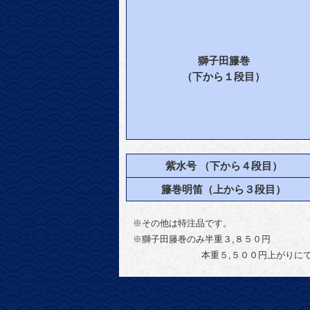
獅子田籐巻
（下から１段目）
紫水号 （下から４段目）
籐巻明笛（上から３段目）
※その他は特注品です。
※獅子田籐巻のみ半重３,８５０円
本重５,５００円上がりにて製