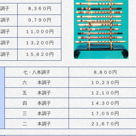
本調子
８,３６０円
調子
９,７９０円
調子
１１,０００円
調子
１３,２００円
調子
１５,６２０円
七・八本調子
８,８００円
六 本調子
１０,２３０円
五 本調子
１２,１００円
四 本調子
１４.３００円
三 本調子
１７,０５０円
二 本調子
２１,６７０円